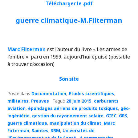
Télécharger le .pdf
guerre climatique-M.Filterman
Marc Filterman
est l’auteur du livre « Les armes de
l’ombre », paru en 1999, aujourd’hui épuisé (possible
à trouver d’occasion)
Son site
Posté dans
Documentation
,
Etudes scientifiques
,
militaires
,
Preuves
Tagué
28 juin 2015
,
carburants
aviation
,
épandages aériens de produits toxiques
,
géo-
ingéniérie
,
gestion du rayonnement solaire
,
GIEC
,
GRS
,
guerre climatique
,
manipulation du climat
,
Marc
Firterman
,
Saintes
,
SRM
,
Universités de
l'Environnement et de la Santé
1 commentaire