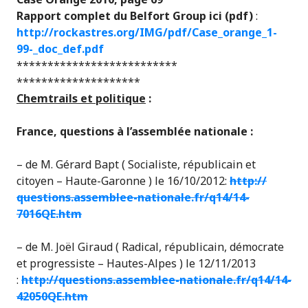
Rapport complet du Belfort Group ici (pdf)
:
http://rockastres.org/IMG/
pdf/
Case_orange_1-
99-_doc_def.p
df
**************************
********************
Chemtrails et politique
:
France, questions à l’assemblée nationale :
– de M. Gérard Bapt ( Socialiste, républicain et
citoyen – Haute-Garonne ) le 16/10/2012:
http://
questions.assemblee-nationa
le.fr/q14/14-
7016QE.htm
– de M. Joël Giraud ( Radical, républicain, démocrate
et progressiste – Hautes-Alpes ) le 12/11/2013
:
http://
questions.assemblee-nationa
le.fr/q14/14-
42050QE.htm