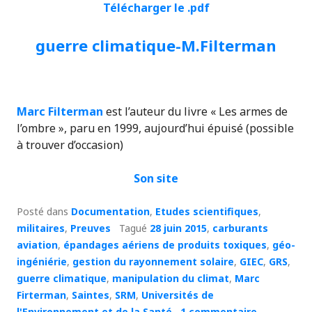
Télécharger le .pdf
guerre climatique-M.Filterman
Marc Filterman
est l’auteur du livre « Les armes de
l’ombre », paru en 1999, aujourd’hui épuisé (possible
à trouver d’occasion)
Son site
Posté dans
Documentation
,
Etudes scientifiques
,
militaires
,
Preuves
Tagué
28 juin 2015
,
carburants
aviation
,
épandages aériens de produits toxiques
,
géo-
ingéniérie
,
gestion du rayonnement solaire
,
GIEC
,
GRS
,
guerre climatique
,
manipulation du climat
,
Marc
Firterman
,
Saintes
,
SRM
,
Universités de
l'Environnement et de la Santé
1 commentaire