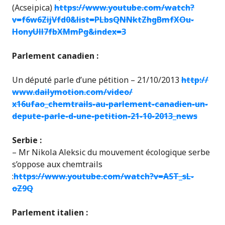
(Acseipica)
https://www.youtube.com/
watch?
v=f6w6ZijVfd0&list=PL
bsQNNktZhgBmfXOu-
HonyUll7f
bXMmPg&index=3
Parlement canadien :
Un député parle d’une pétition – 21/10/2013
http://
www.dailymotion.com/video/
x16ufao_chemtrails-au-parle
ment-canadien-un-
depute-pa
rle-d-une-petition-21-10-2
013_news
Serbie :
– Mr Nikola Aleksic du mouvement écologique serbe
s’oppose aux chemtrails
:
https://www.youtube.com/
watch?v=AST_sL-
oZ9Q
Parlement italien :