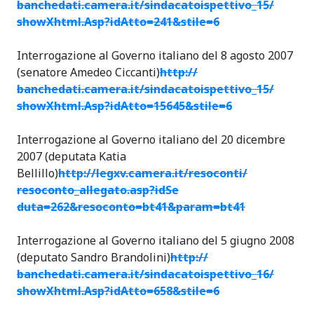
banchedati.camera.it/
sindacatoispettivo_15/
showXhtml.Asp?idAtto=241&st
ile=6
Interrogazione al Governo italiano del 8 agosto 2007
(senatore Amedeo Ciccanti)
http://
banchedati.camera.it/
sindacatoispettivo_15/
showXhtml.Asp?idAtto=15645&
stile=6
Interrogazione al Governo italiano del 20 dicembre
2007 (deputata Katia
Bellillo)
http://legxv.camera.it/
resoconti/
resoconto_allegato.asp?idSe
duta=262&resoconto=bt41&pa
ram=bt41
Interrogazione al Governo italiano del 5 giugno 2008
(deputato Sandro Brandolini)
http://
banchedati.camera.it/
sindacatoispettivo_16/
showXhtml.Asp?idAtto=658&st
ile=6