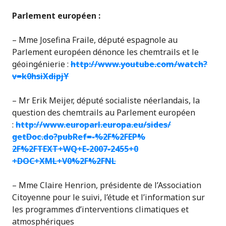
Parlement européen :
– Mme Josefina Fraile, député espagnole au
Parlement européen dénonce les chemtrails et le
géoingénierie :
http://www.youtube.com/
watch?
v=k0hsiXdipjY
– Mr Erik Meijer, député socialiste néerlandais, la
question des chemtrails au Parlement européen
:
http://
www.europarl.europa.eu/
sides/
getDoc.do?pubRef=-%2F%2FEP%
2F%2FTEXT+WQ+E-2007-2455+0
+DOC+XML+V0%2F%2FNL
– Mme Claire Henrion, présidente de l’Association
Citoyenne pour le suivi, l’étude et l’information sur
les programmes d’interventions climatiques et
atmosphériques