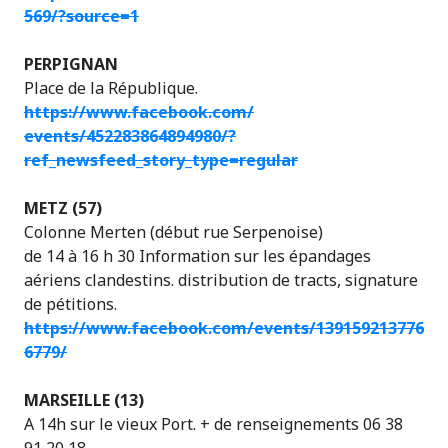
569/?source=1
PERPIGNAN
Place de la République.
https://www.facebook.com/
events/452283864894980/
?
ref_newsfeed_story_type=re
gular
METZ (57)
Colonne Merten (début rue Serpenoise)
de 14 à 16 h 30 Information sur les épandages
aériens clandestins. distribution de tracts, signature
de pétitions.
https://www.facebook.com/events/139159213776
6779/
MARSEILLE (13)
A 14h sur le vieux Port. + de renseignements 06 38
91 20 18