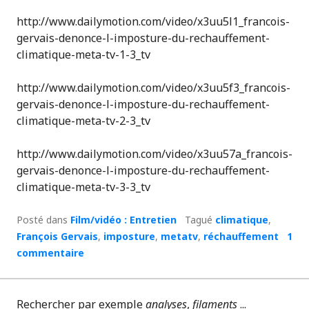
http://www.dailymotion.com/video/x3uu5l1_francois-
gervais-denonce-l-imposture-du-rechauffement-
climatique-meta-tv-1-3_tv
http://www.dailymotion.com/video/x3uu5f3_francois-
gervais-denonce-l-imposture-du-rechauffement-
climatique-meta-tv-2-3_tv
http://www.dailymotion.com/video/x3uu57a_francois-
gervais-denonce-l-imposture-du-rechauffement-
climatique-meta-tv-3-3_tv
Posté dans
Film/vidéo : Entretien
Tagué
climatique
,
François Gervais
,
imposture
,
metatv
,
réchauffement
1
commentaire
Rechercher par exemple
analyses
,
filaments
...