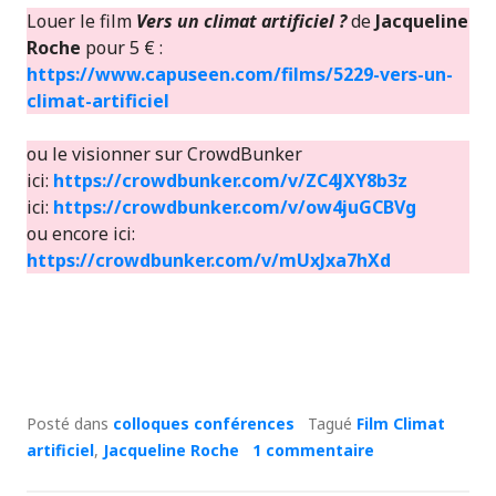
Louer le film
Vers un climat artificiel ?
de
Jacqueline
Roche
pour 5 € :
https://www.capuseen.com/films/5229-vers-un-
climat-artificiel
ou le visionner sur CrowdBunker
ici:
https://crowdbunker.com/v/ZC4JXY8b3z
ici:
https://crowdbunker.com/v/ow4juGCBVg
ou encore ici:
https://crowdbunker.com/v/mUxJxa7hXd
Posté dans
colloques conférences
Tagué
Film Climat
artificiel
,
Jacqueline Roche
1 commentaire