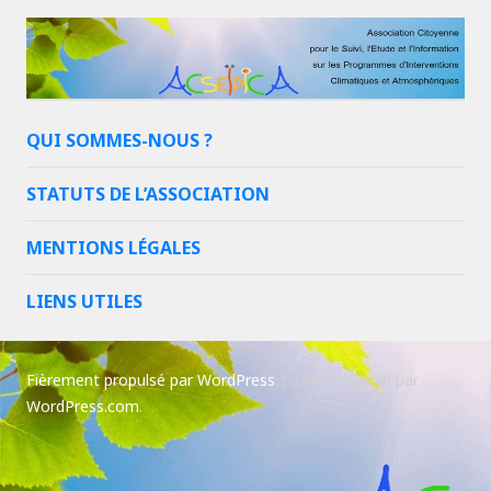
QUI SOMMES-NOUS ?
STATUTS DE L’ASSOCIATION
MENTIONS LÉGALES
LIENS UTILES
Fièrement propulsé par WordPress
|
Thème Goran par
WordPress.com
.