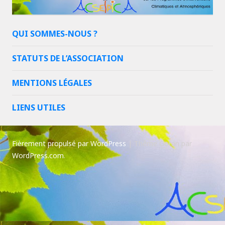
QUI SOMMES-NOUS ?
STATUTS DE L’ASSOCIATION
MENTIONS LÉGALES
LIENS UTILES
Fièrement propulsé par WordPress
|
Thème Goran par
WordPress.com
.