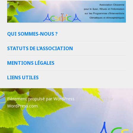
QUI SOMMES-NOUS ?
STATUTS DE L’ASSOCIATION
MENTIONS LÉGALES
LIENS UTILES
Fièrement propulsé par WordPress
|
Thème Goran par
WordPress.com
.