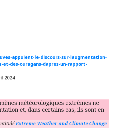
uves-appuient-le-discours-sur-laugmentation-
s-et-des-ouragans-dapres-un-rapport-
ril 2024
omènes météorologiques extrêmes ne
tion et, dans certains cas, ils sont en
intitulé
Extreme Weather and Climate Change