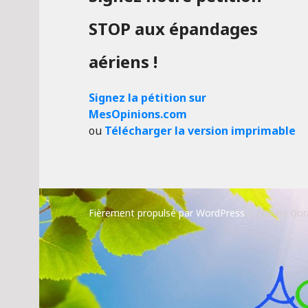
STOP aux épandages
aériens !
Signez la pétition sur
MesOpinions.com
ou
Télécharger la version imprimable
Fièrement propulsé par WordPress
|
Thème Gor