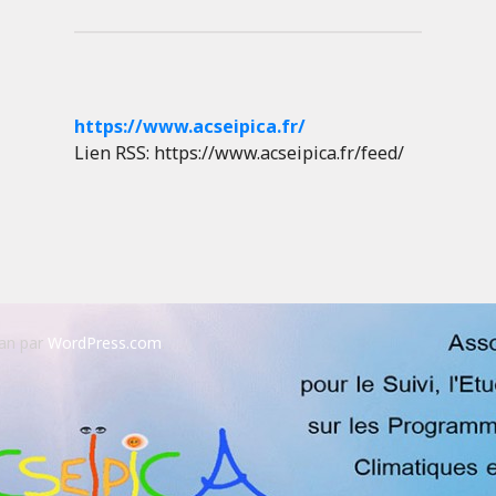
https://www.acseipica.fr/
Lien RSS: https://www.acseipica.fr/feed/
an par
WordPress.com
.