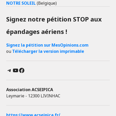
NOTRE SOLEIL
(Belgique)
Signez notre pétition STOP aux
épandages aériens !
Signez la pétition sur MesOpinions.com
ou
Télécharger la version imprimable
Telegram
YouTube
Facebook
Association ACSEIPICA
Leymarie - 12300 LIVINHAC
https://www.acseipica.fr/