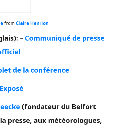
pe
from
Claire Henrion
lais): –
Communiqué de presse
officiel
let de la conférence
Exposé
reecke
(fondateur du Belfort
à la presse, aux météorologues,