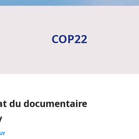
COP22
at du documentaire
y
UY