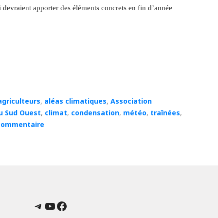
devraient apporter des éléments concrets en fin d’année
agriculteurs
,
aléas climatiques
,
Association
u Sud Ouest
,
climat
,
condensation
,
météo
,
traînées
,
 commentaire
Telegram
YouTube
Facebook