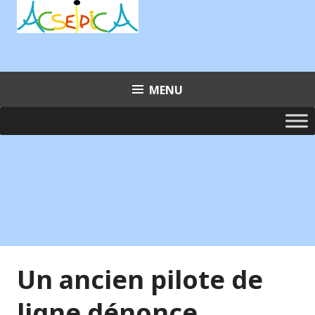
Aller
au
contenu
principal
MENU
Un ancien pilote de
ligne dénonce