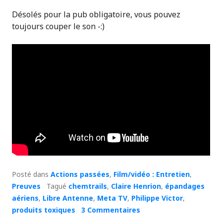
Désolés pour la pub obligatoire, vous pouvez
toujours couper le son -:)
Posté dans
Actions passées
,
Film/vidéo : Entretien
,
Preuves
Tagué
chemtrails
,
Claire Henrion
,
épandages
aériens
,
Libre Antenne
,
Meta TV
,
Philippe Victor
,
produits toxiques
3 Commentaires