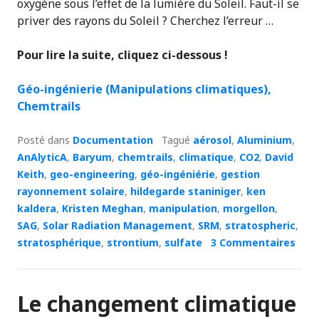
oxygène sous l’effet de la lumière du Soleil. Faut-il se
priver des rayons du Soleil ? Cherchez l’erreur …
Pour lire la suite, cliquez ci-dessous !
Géo-ingénierie (Manipulations climatiques),
Chemtrails
Posté dans
Documentation
Tagué
aérosol
,
Aluminium
,
AnAlyticA
,
Baryum
,
chemtrails
,
climatique
,
CO2
,
David
Keith
,
geo-engineering
,
géo-ingéniérie
,
gestion
rayonnement solaire
,
hildegarde staniniger
,
ken
kaldera
,
Kristen Meghan
,
manipulation
,
morgellon
,
SAG
,
Solar Radiation Management
,
SRM
,
stratospheric
,
stratosphérique
,
strontium
,
sulfate
3 Commentaires
Le changement climatique