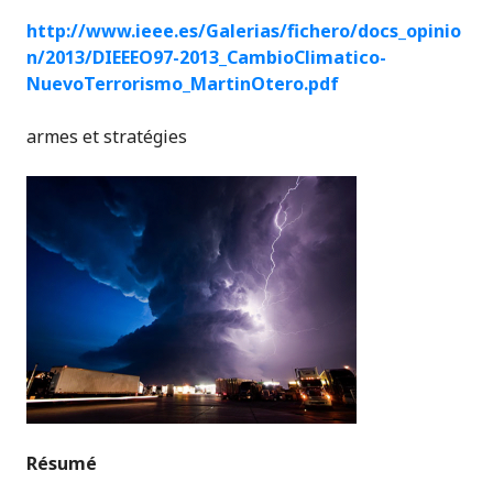
http://www.ieee.es/Galerias/fichero/docs_opinio
n/2013/DIEEEO97-2013_CambioClimatico-
NuevoTerrorismo_MartinOtero.pdf
armes et stratégies
Résumé