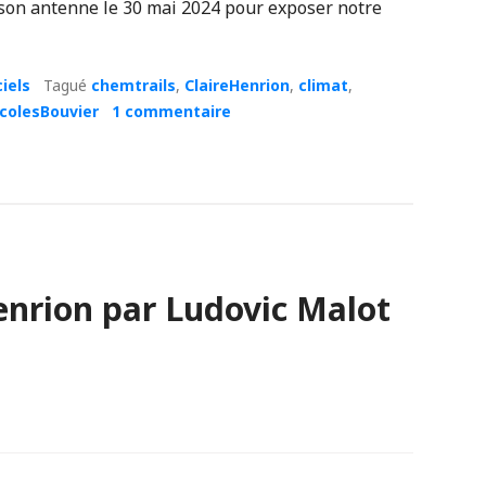
 son antenne le 30 mai 2024 pour exposer notre
iels
Tagué
chemtrails
,
ClaireHenrion
,
climat
,
colesBouvier
1 commentaire
enrion par Ludovic Malot