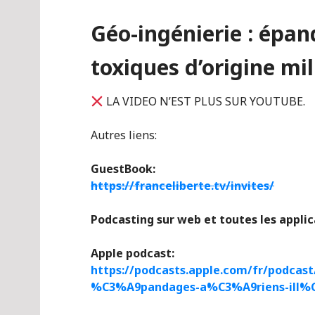
Géo-ingénierie : épan
toxiques d’origine mil
LA VIDEO N’EST PLUS SUR YOUTUBE.
Autres liens:
GuestBook:
https://franceliberte.tv/invites/
Podcasting sur web et toutes les appli
Apple podcast:
https://podcasts.apple.com/fr/podcas
%C3%A9pandages-a%C3%A9riens-ill%C