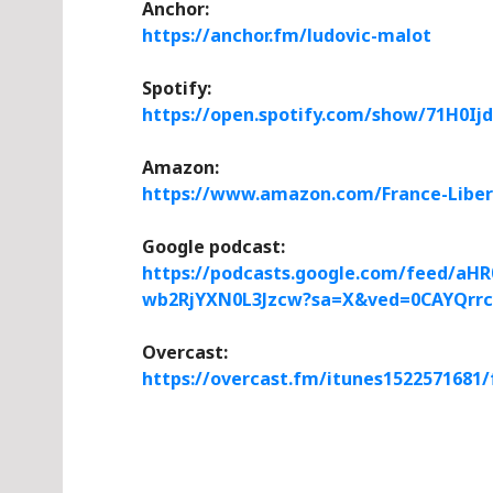
Anchor:
https://anchor.fm/ludovic-malot
Spotify:
https://open.spotify.com/show/71H0I
Amazon:
https://www.amazon.com/France-Lib
Google podcast:
https://podcasts.google.com/feed/
wb2RjYXN0L3Jzcw?sa=X&ved=0CAYQr
Overcast:
https://overcast.fm/itunes1522571681/