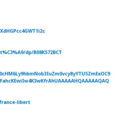
jdXdHGPcc4GWT1i2c
ert%C3%A9/dp/B08K572BCT
aHR0cHM6Ly9hbmNob3IuZm0vcy8yYTU5ZmExOC9
rcFahcKEwiIw4K3wKfrAhUAAAAAHQAAAAAQAQ
france-libert