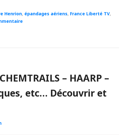
re Henrion
,
épandages aériens
,
France Liberté TV
,
mmentaire
 CHEMTRAILS – HAARP –
ques, etc… Découvrir et
n