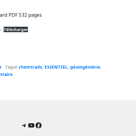
lard PDF 532 pages
s
Télécharger
r
Tagué
chemtrails
,
ESSENTIEL
,
géoingéniérie
,
taire
Telegram
YouTube
Facebook