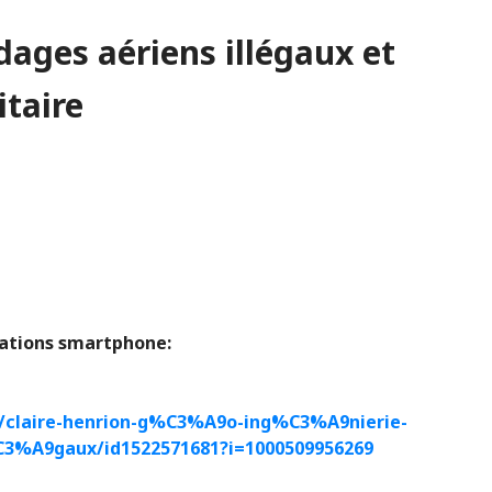
dages aériens illégaux et
itaire
cations smartphone:
t/claire-henrion-g%C3%A9o-ing%C3%A9nierie-
3%A9gaux/id1522571681?i=1000509956269