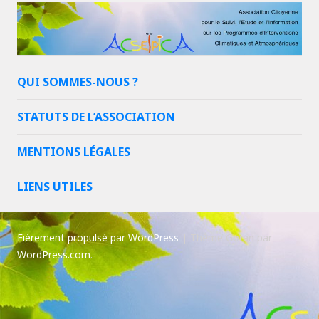
QUI SOMMES-NOUS ?
STATUTS DE L’ASSOCIATION
MENTIONS LÉGALES
LIENS UTILES
Fièrement propulsé par WordPress
|
Thème Goran par
WordPress.com
.