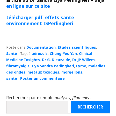
article du Dr Sandra Ilya Perlingheri – déjà
en ligne sur ce site
télécharger pdf effets sante
environnement ISPerlingheri
Posté dans
Documentation
,
Etudes scientifiques
,
Santé
Tagué
aérosols
,
Chung-Yeu Yan
,
Clinical
Medicine Insights
,
Dr G. Dieuzaide
,
Dr JP Willem
,
fibromyalgis
,
Ilya Sandra Perlingheri
,
Lyme
,
maladies
des ondes
,
métaux toxiques
,
morgellons
,
santé
Poster un commentaire
Rechercher par exemple
analyses
,
filaments
...
RECHERCHER