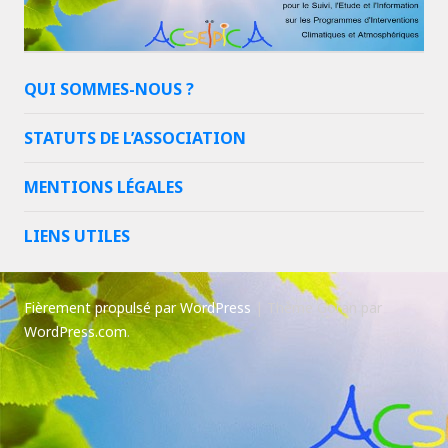
QUI SOMMES-NOUS ?
STATUTS DE L’ASSOCIATION
MENTIONS LÉGALES
LIENS UTILES
Fièrement propulsé par WordPress
|
Thème Goran par
WordPress.com
.