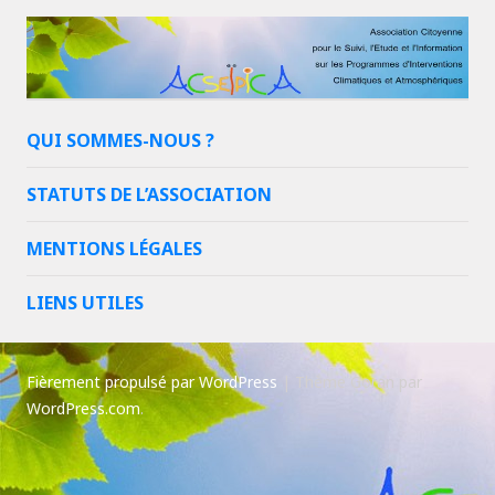
QUI SOMMES-NOUS ?
STATUTS DE L’ASSOCIATION
MENTIONS LÉGALES
LIENS UTILES
Fièrement propulsé par WordPress
|
Thème Goran par
WordPress.com
.