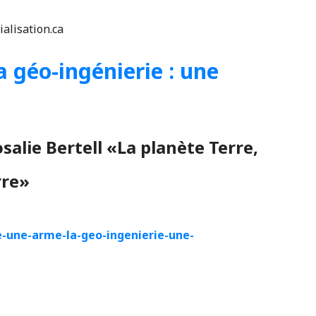
ialisation.ca
la géo-ingénierie : une
salie Bertell «La planète Terre,
rre»
e-une-arme-la-geo-ingenierie-une-