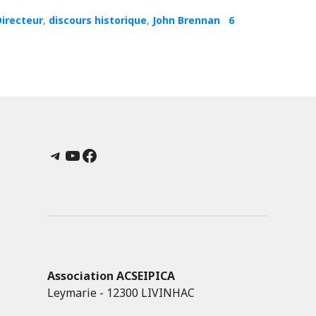
Directeur
,
discours historique
,
John Brennan
6
Telegram
YouTube
Facebook
Association ACSEIPICA
Leymarie - 12300 LIVINHAC