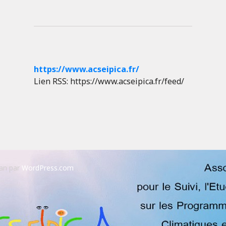
https://www.acseipica.fr/
Lien RSS: https://www.acseipica.fr/feed/
an par
WordPress.com
.