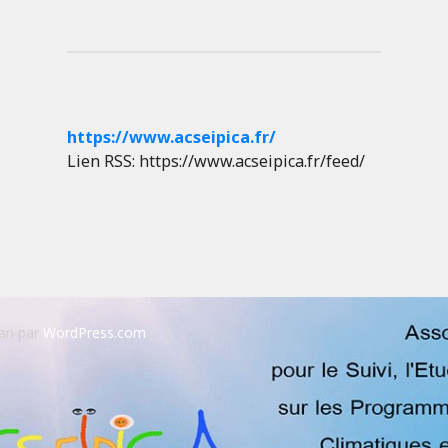
https://www.acseipica.fr/
Lien RSS: https://www.acseipica.fr/feed/
an par
WordPress.com
.