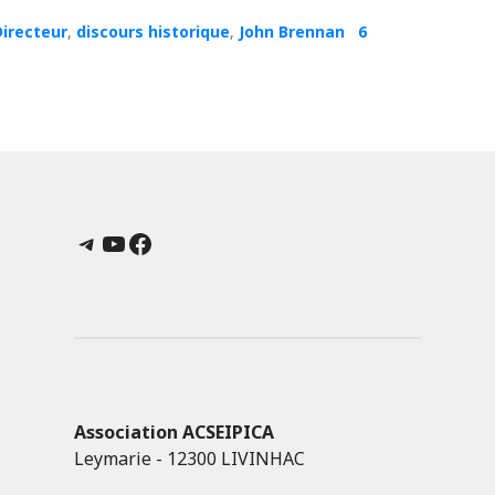
Directeur
,
discours historique
,
John Brennan
6
Telegram
YouTube
Facebook
Association ACSEIPICA
Leymarie - 12300 LIVINHAC