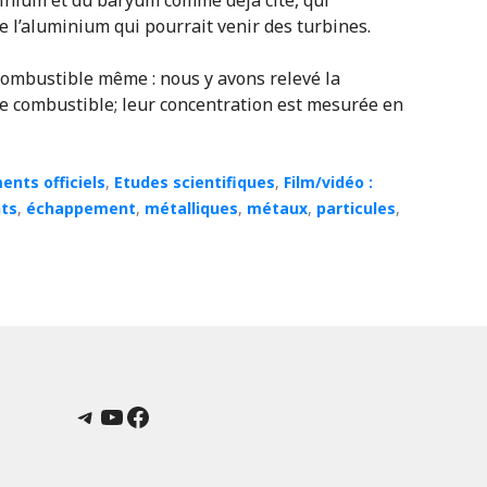
e l’aluminium qui pourrait venir des turbines.
combustible même : nous y avons relevé la
e combustible; leur concentration est mesurée en
nts officiels
,
Etudes scientifiques
,
Film/vidéo :
ts
,
échappement
,
métalliques
,
métaux
,
particules
,
Telegram
YouTube
Facebook