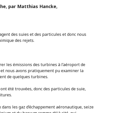
he, par Matthias Hancke,
agent des suies et des particules et donc nous
himique des rejets.
er les émissions des turbines à l’aéroport de
on » et nous avons pratiquement pu examiner la
nt de quelques turbines.
nt été trouvées, donc des particules de suie,
tures.
 dans les gaz d’échappement aéronautique, seize
minium et du baryum comme déjà cité, qui