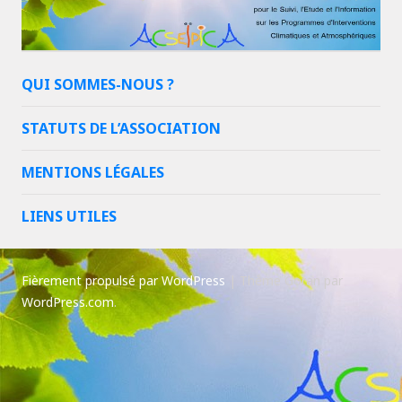
QUI SOMMES-NOUS ?
STATUTS DE L’ASSOCIATION
MENTIONS LÉGALES
LIENS UTILES
Fièrement propulsé par WordPress
|
Thème Goran par
WordPress.com
.