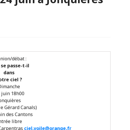
nion/débat :
se passe-t-il
dans
otre ciel ?
Dimanche
 juin 18
h00
onquières
le Gérard Canals)
min des Cantons
ntrée libre
Carpentras
ciel.voile@orange.fr