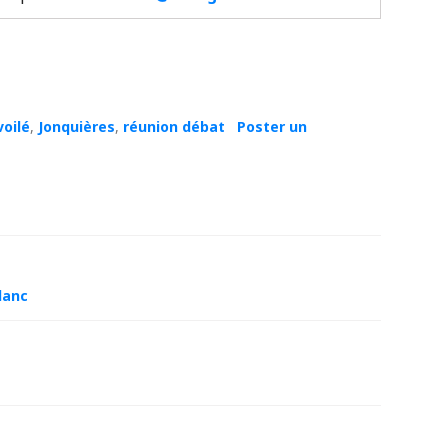
voilé
,
Jonquières
,
réunion débat
Poster un
blanc