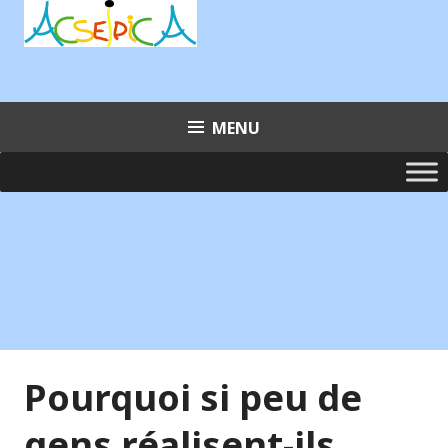
Aller
au
contenu
principal
MENU
Pourquoi si peu de
gens réalisent-ils