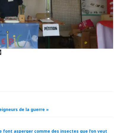
r
eigneurs de la guerre »
 se font asperger comme des insectes que l’on veut