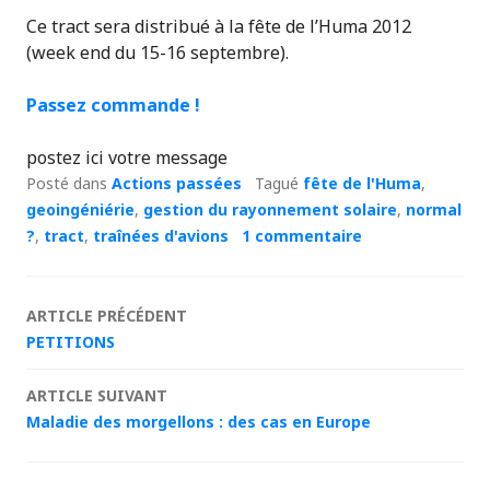
Ce tract sera distribué à la fête de l’Huma 2012
(week end du 15-16 septembre).
Passez commande !
postez ici votre message
Posté dans
Actions passées
Tagué
fête de l'Huma
,
geoingéniérie
,
gestion du rayonnement solaire
,
normal
?
,
tract
,
traînées d'avions
1 commentaire
Navigation
ARTICLE PRÉCÉDENT
PETITIONS
des
ARTICLE SUIVANT
articles
Maladie des morgellons : des cas en Europe