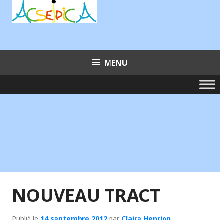
Aller
au
contenu
principal
MENU
NOUVEAU TRACT
Publié le
14 septembre 2012
par
Claire Henrion