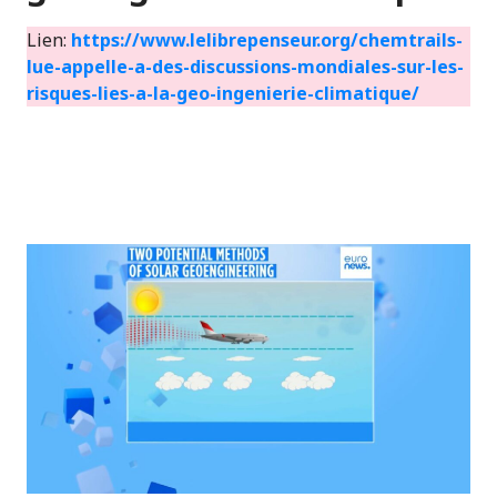
Lien:
https://www.lelibrepenseur.org/chemtrails-
lue-appelle-a-des-discussions-mondiales-sur-les-
risques-lies-a-la-geo-ingenierie-climatique/