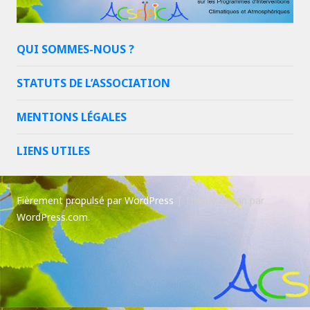
QUI SOMMES-NOUS ?
STATUTS DE L’ASSOCIATION
MENTIONS LÉGALES
LIENS UTILES
Fièrement propulsé par WordPress
|
Thème Goran par
WordPress.com
.