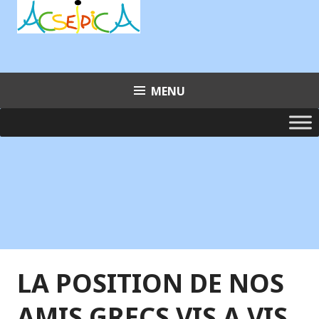
Aller
au
contenu
principal
MENU
LA POSITION DE NOS
AMIS GRECS VIS A VIS