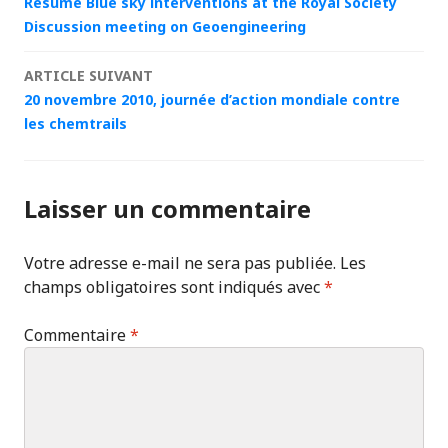
Resume Blue sky interventions at the Royal Society
des
Discussion meeting on Geoengineering
articles
ARTICLE SUIVANT
20 novembre 2010, journée d’action mondiale contre
les chemtrails
Laisser un commentaire
Votre adresse e-mail ne sera pas publiée.
Les
champs obligatoires sont indiqués avec
*
Commentaire
*