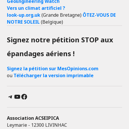
GeoEngineering Watch
Vers un climat artificiel ?
look-up.org.uk
(Grande Bretagne)
ÔTEZ-VOUS DE
NOTRE SOLEIL
(Belgique)
Signez notre pétition STOP aux
épandages aériens !
Signez la pétition sur MesOpinions.com
ou
Télécharger la version imprimable
Telegram
YouTube
Facebook
Association ACSEIPICA
Leymarie - 12300 LIVINHAC