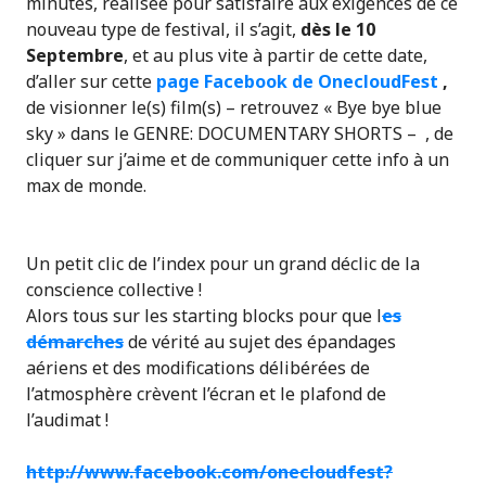
minutes, réalisée pour satisfaire aux exigences de ce
nouveau type de festival, il s’agit,
dès le 10
Septembre
, et au plus vite à partir de cette date,
d’aller sur cette
page Facebook de OnecloudFest
,
de visionner le(s) film(s) – retrouvez « Bye bye blue
sky » dans le
GENRE: DOCUMENTARY SHORTS –
, de
cliquer sur j’aime et de communiquer cette info à un
max de monde.
Un petit clic de l’index pour un grand déclic de la
conscience collective !
Alors tous sur les starting blocks
pour que l
es
démarches
de
vérité
au sujet des épandages
aériens et des modifications délibérées de
l’atmosphère
crèvent l’écran et le plafond de
l’audimat
!
http://www.facebook.com/
onecloudfest?