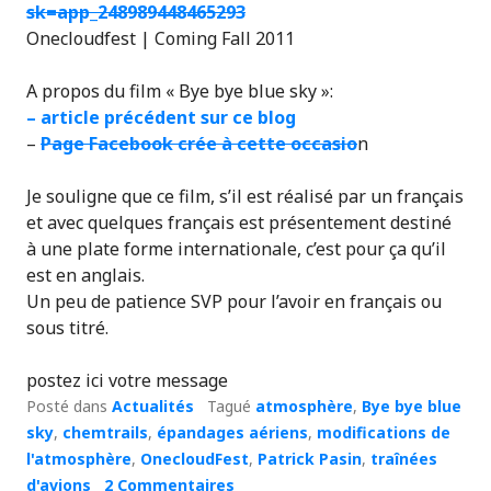
sk=app_
248989448465293
Onecloudfest | Coming Fall 2011
A propos du film « Bye bye blue sky »:
– article précédent sur ce blog
–
Page Facebook crée à cette occasio
n
Je souligne que ce film, s’il est réalisé par un français
et avec quelques français est présentement destiné
à une plate forme internationale, c’est pour ça qu’il
est en anglais.
Un peu de patience SVP pour l’avoir en français ou
sous titré.
postez ici votre message
Posté dans
Actualités
Tagué
atmosphère
,
Bye bye blue
sky
,
chemtrails
,
épandages aériens
,
modifications de
l'atmosphère
,
OnecloudFest
,
Patrick Pasin
,
traînées
d'avions
2 Commentaires