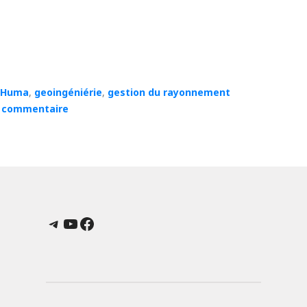
l'Huma
,
geoingéniérie
,
gestion du rayonnement
 commentaire
Telegram
YouTube
Facebook