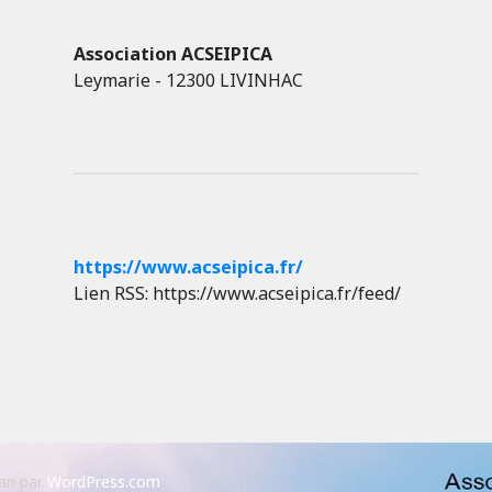
Association ACSEIPICA
Leymarie - 12300 LIVINHAC
https://www.acseipica.fr/
Lien RSS: https://www.acseipica.fr/feed/
an par
WordPress.com
.