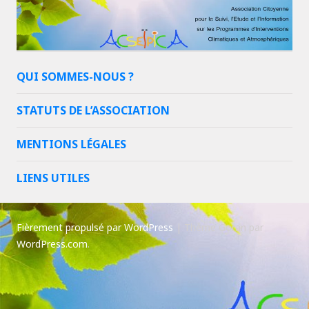
QUI SOMMES-NOUS ?
STATUTS DE L’ASSOCIATION
MENTIONS LÉGALES
LIENS UTILES
Fièrement propulsé par WordPress
|
Thème Goran par
WordPress.com
.