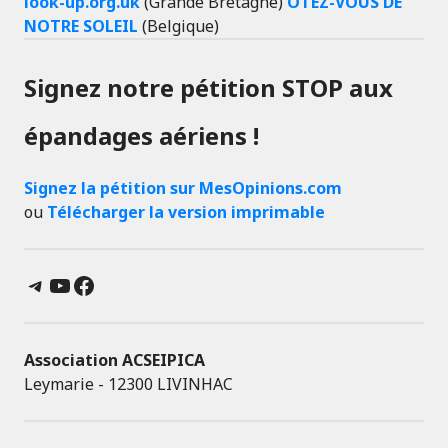
look-up.org.uk
(Grande Bretagne)
ÔTEZ-VOUS DE
NOTRE SOLEIL
(Belgique)
Signez notre pétition STOP aux
épandages aériens !
Signez la pétition sur MesOpinions.com
ou
Télécharger la version imprimable
Telegram
YouTube
Facebook
Association ACSEIPICA
Leymarie - 12300 LIVINHAC