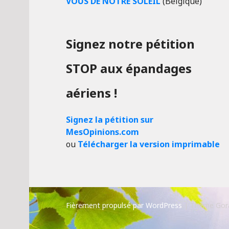
VOUS DE NOTRE SOLEIL
(Belgique)
Signez notre pétition
STOP aux épandages
aériens !
Signez la pétition sur
MesOpinions.com
ou
Télécharger la version imprimable
Fièrement propulsé par WordPress
|
Thème Gor