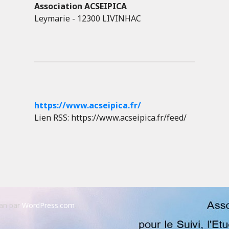
Association ACSEIPICA
Leymarie - 12300 LIVINHAC
https://www.acseipica.fr/
Lien RSS: https://www.acseipica.fr/feed/
an par
WordPress.com
.