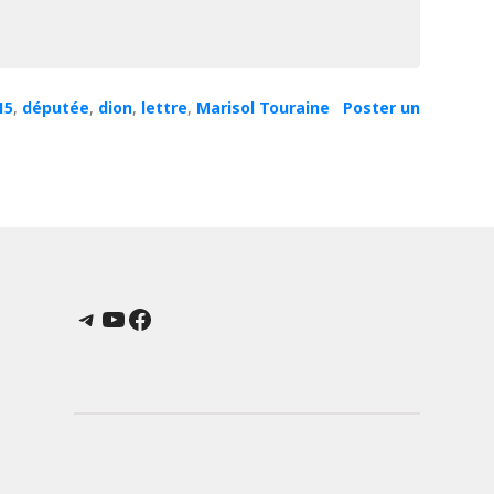
15
,
députée
,
dion
,
lettre
,
Marisol Touraine
Poster un
Telegram
YouTube
Facebook