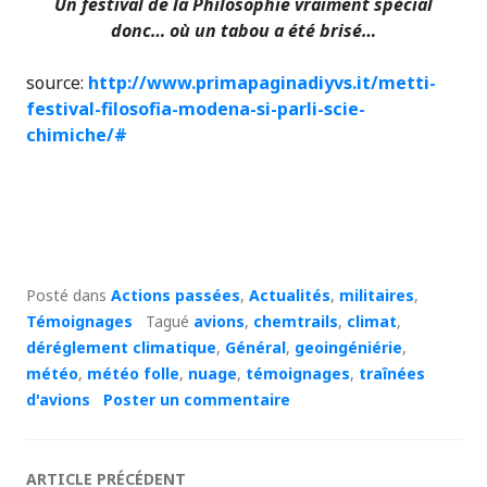
Un festival de la Philosophie vraiment spécial
donc… où un tabou a été brisé…
source:
http://www.primapaginadiyvs.it/metti-
festival-filosofia-modena-si-parli-scie-
chimiche/#
Posté dans
Actions passées
,
Actualités
,
militaires
,
Témoignages
Tagué
avions
,
chemtrails
,
climat
,
déréglement climatique
,
Général
,
geoingéniérie
,
météo
,
météo folle
,
nuage
,
témoignages
,
traînées
d'avions
Poster un commentaire
ARTICLE PRÉCÉDENT