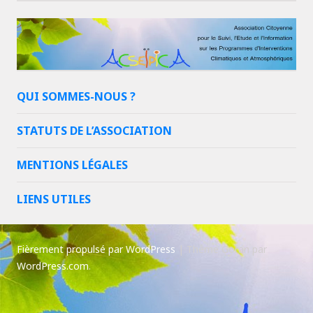
QUI SOMMES-NOUS ?
STATUTS DE L’ASSOCIATION
MENTIONS LÉGALES
LIENS UTILES
Fièrement propulsé par WordPress
|
Thème Goran par
WordPress.com
.