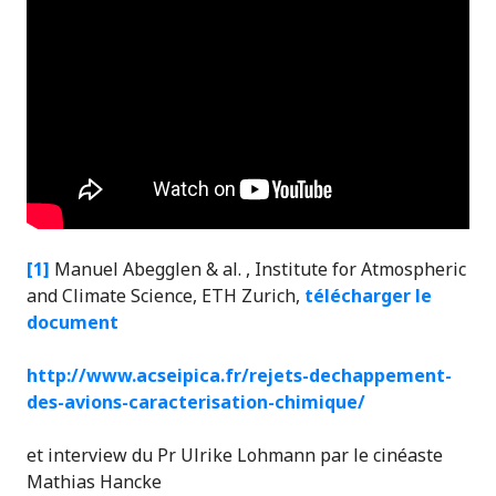
[1]
Manuel Abegglen & al. , Institute for Atmospheric
and Climate Science, ETH Zurich,
télécharger le
document
http://www.acseipica.fr/rejets-dechappement-
des-avions-caracterisation-chimique/
et interview du Pr Ulrike Lohmann par le cinéaste
Mathias Hancke