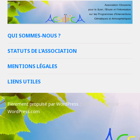
QUI SOMMES-NOUS ?
STATUTS DE L’ASSOCIATION
MENTIONS LÉGALES
LIENS UTILES
Fièrement propulsé par WordPress
|
Thème Goran par
WordPress.com
.