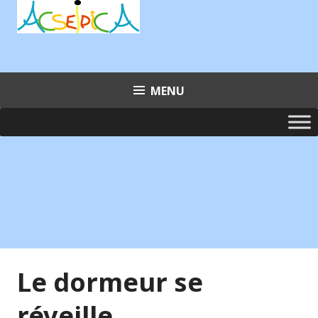
Aller
au
contenu
principal
MENU
Le dormeur se
réveille