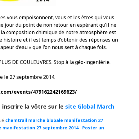
les
vous empoisonnent, vous et les êtres qui vous
e jour
du point de
non retour
, en espérant
qu’
il ne
de la composition chimique de notre atmosphère est
e histoire et il est temps d’obtenir
des réponses un
vapeur d’eau » que
l’on
nous sert à chaque fois.
PLUS DE COULEUVRES. Stop
à
la
géo-ingeniérie
.
ue le 27 septembre 2014.
.com/events/479162242169623/
 inscrire la vôtre sur le
site Global March
ué
chemtrail marche blobale manifestation 27
e manifestation 27 septembre 2014
Poster un