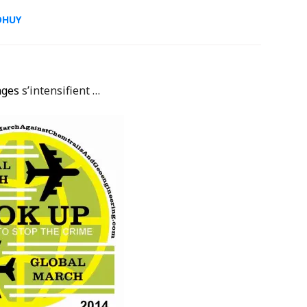
DHUY
ages
s’intensifient …