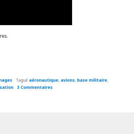
res.
nages
Tagué
aéronautique
,
avions
,
base militaire
,
isation
3 Commentaires