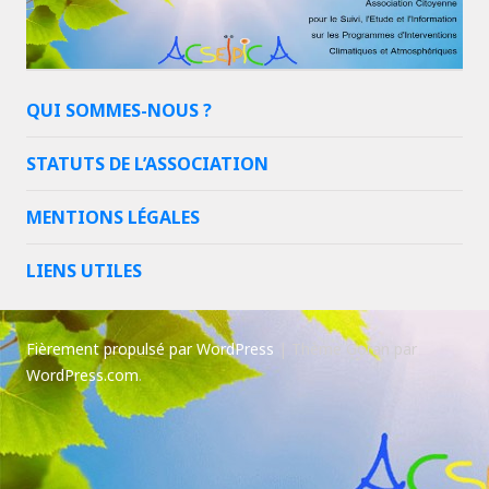
QUI SOMMES-NOUS ?
STATUTS DE L’ASSOCIATION
MENTIONS LÉGALES
LIENS UTILES
Fièrement propulsé par WordPress
|
Thème Goran par
WordPress.com
.