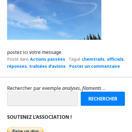
postez ici votre message
Posté dans
Actions passées
Tagué
chemtrails
,
officiels
,
réponses
,
traînées d'avions
Poster un commentaire
Rechercher par exemple
analyses
,
filaments
...
RECHERCHER
SOUTENEZ L’ASSOCIATION !