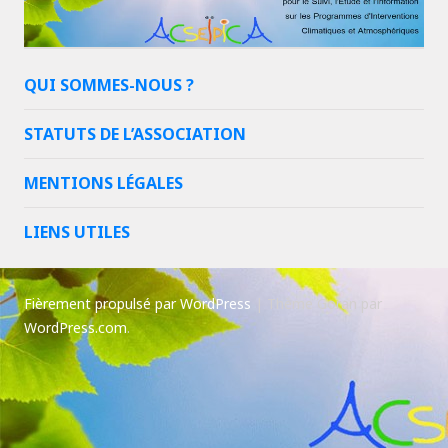
QUI SOMMES-NOUS ?
STATUTS DE L’ASSOCIATION
MENTIONS LÉGALES
LIENS UTILES
Fièrement propulsé par WordPress
|
Thème Goran par
WordPress.com
.