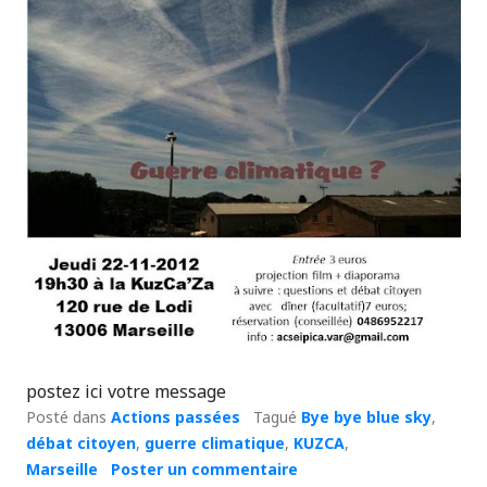
postez ici votre message
Posté dans
Actions passées
Tagué
Bye bye blue sky
,
débat citoyen
,
guerre climatique
,
KUZCA
,
Marseille
Poster un commentaire