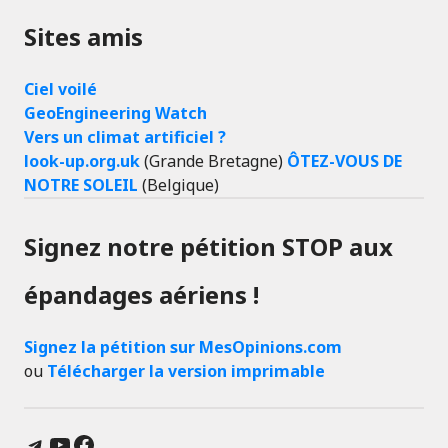
Sites amis
Ciel voilé
GeoEngineering Watch
Vers un climat artificiel ?
look-up.org.uk
(Grande Bretagne)
ÔTEZ-VOUS DE
NOTRE SOLEIL
(Belgique)
Signez notre pétition STOP aux
épandages aériens !
Signez la pétition sur MesOpinions.com
ou
Télécharger la version imprimable
Telegram
YouTube
Facebook