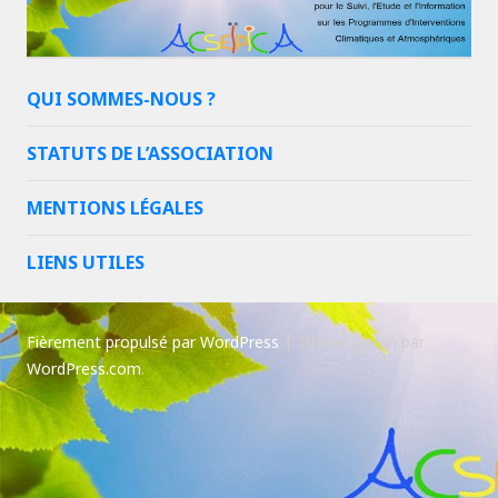
QUI SOMMES-NOUS ?
STATUTS DE L’ASSOCIATION
MENTIONS LÉGALES
LIENS UTILES
Fièrement propulsé par WordPress
|
Thème Goran par
WordPress.com
.