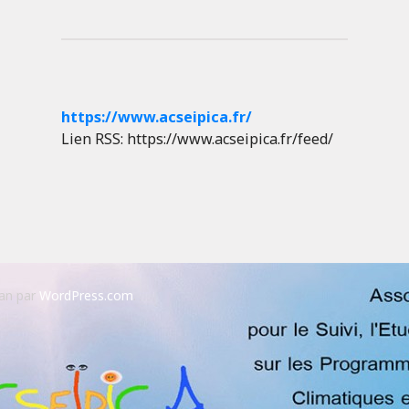
https://www.acseipica.fr/
Lien RSS: https://www.acseipica.fr/feed/
an par
WordPress.com
.