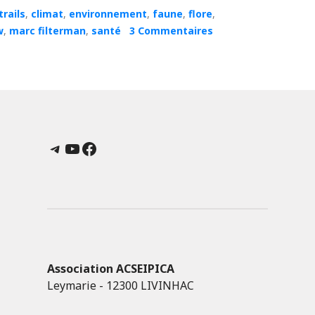
rails
,
climat
,
environnement
,
faune
,
flore
,
w
,
marc filterman
,
santé
3 Commentaires
Telegram
YouTube
Facebook
Association ACSEIPICA
Leymarie - 12300 LIVINHAC